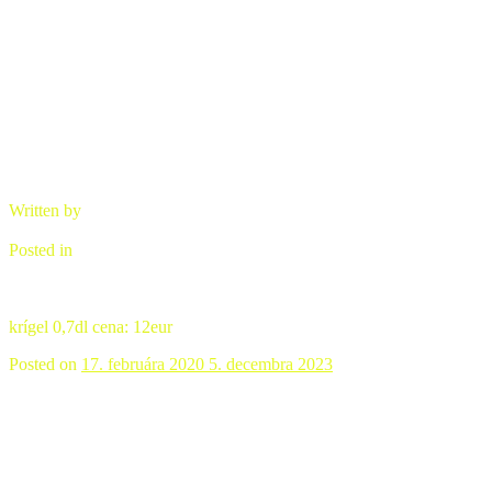
Krígek
Written by
brano
Posted in
Úžitková keramika
krígel 0,7dl cena: 12eur
Posted on
17. februára 2020
5. decembra 2023
Čajník,miska červená