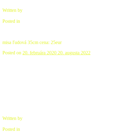
Written by
brano
Posted in
Ľudová keramika
misa ľudová 35cm cena: 25eur
Posted on
20. februára 2020
20. augusta 2022
Misa ľudová keramická červená
Written by
brano
Posted in
Ľudová keramika