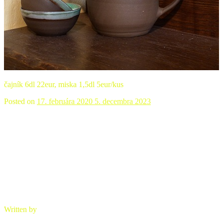
čajník 6dl 22eur, miska 1,5dl 5eur/kus
Posted on
17. februára 2020
5. decembra 2023
Čajník, misky, červené
Written by
brano