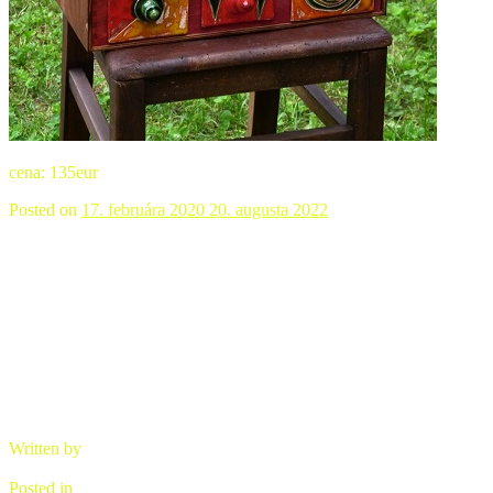
cena: 135eur
Posted on
17. februára 2020
20. augusta 2022
Hrnček bodkáč
Written by
brano
Posted in