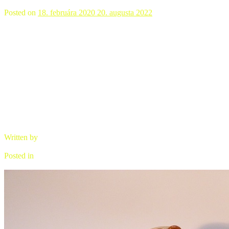
Posted on
18. februára 2020
20. augusta 2022
Čajová súprava raku- kamenina -
oranžová
Written by
brano
Posted in
Úžitková keramika