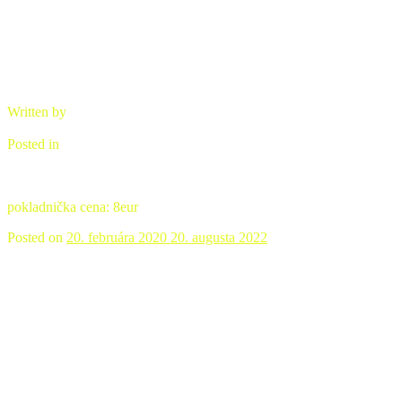
Written by
brano
Posted in
Ozdobná keramika
pokladnička cena: 8eur
Posted on
20. februára 2020
20. augusta 2022
Misa ľudová zelená