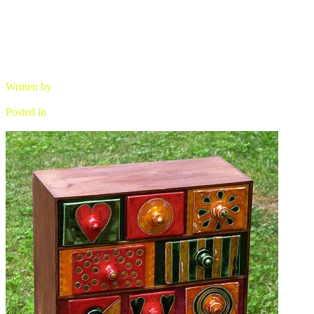
Written by
brano
Posted in
komoda drevo/keramika