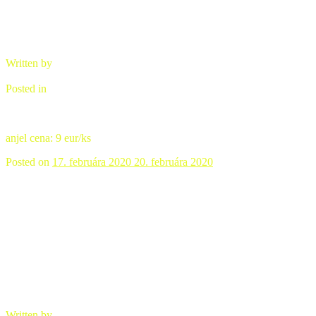
Written by
brano
Posted in
Ozdobná keramika
anjel cena: 9 eur/ks
Posted on
17. februára 2020
20. februára 2020
Urna keramická
Written by