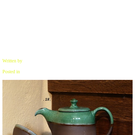
Čajník, miska, zelené
Written by
brano
Posted in
Čajová keramika