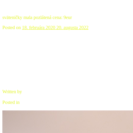
Sväteničky keramické
sväteničky mala pozlátená cena: 9eur
Posted on
18. februára 2020
20. augusta 2022
Čajová súprava raku – kamenina zelená
Written by
brano
Posted in
Úžitková keramika