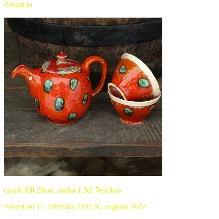
Posted in
Čajová keramika
čajník 6dl 28eur, miska 1,5dl 7eur/kus
Posted on
17. februára 2020
20. augusta 2022