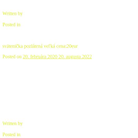
Written by
brano
Posted in
Sväteničky keramické
svätenička pozlátená veľká cena:20eur
Posted on
20. februára 2020
20. augusta 2022
Svätenička keramická- malá
Written by
brano
Posted in