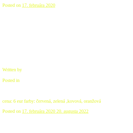
Posted on
17. februára 2020
Svietnik
Written by
brano
Posted in
Ozdobná keramika
cena: 6 eur farby: červená, zelená ,kovová, oranžová
Posted on
17. februára 2020
20. augusta 2022
Misa ľudová