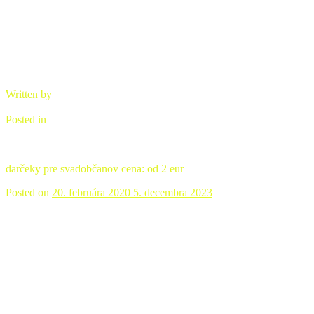
Written by
brano
Posted in
Svadobné upomienky
darčeky pre svadobčanov cena: od 2 eur
Posted on
20. februára 2020
5. decembra 2023
Svätenička veľká pozlátená