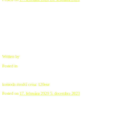
Komoda modrá
Written by
brano
Posted in
komoda drevo/keramika
komoda modrá cena: 120eur
Posted on
17. februára 2020
5. decembra 2023
Komoda farebná