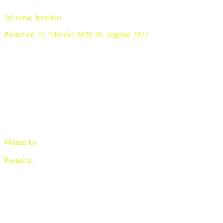
5dl cena: 9eur/kus
Posted on
17. februára 2020
20. augusta 2022
Misa veľka na ovocie
Written by
brano
Posted in
Ozdobná keramika