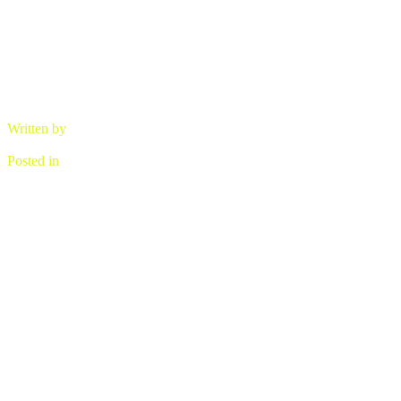
Written by
brano
Posted in
Ľudová keramika