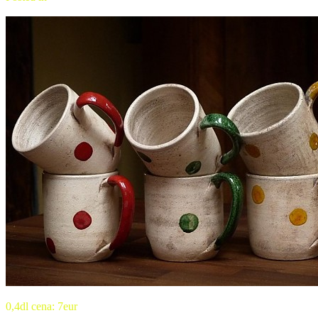
Úžitková keramika
0,4dl cena: 7eur