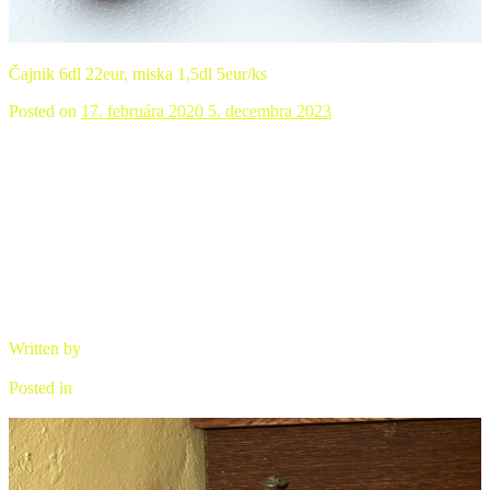
Čajnik 6dl 22eur, miska 1,5dl 5eur/ks
Posted on
17. februára 2020
5. decembra 2023
Čajník,misky modrá
Written by
brano
Posted in
Čajová keramika