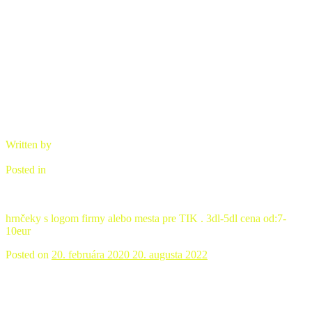
Hrnčeky reklamné s firemným logom
Written by
brano
Posted in
hrnčeky s logom firmy alebo meta
hrnčeky s logom firmy alebo mesta pre TIK . 3dl-5dl cena od:7-
10eur
Posted on
20. februára 2020
20. augusta 2022
Svadobné upomienky