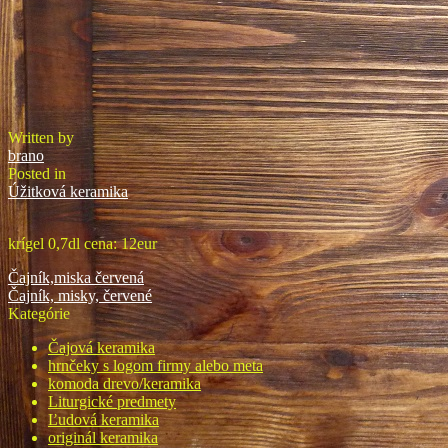
Written by
brano
Posted in
Úžitková keramika
krígel 0,7dl cena: 12eur
Navigácia
Čajník,miska červená
v
Čajník, misky, červené
článku
Kategórie
Čajová keramika
hrnčeky s logom firmy alebo meta
komoda drevo/keramika
Liturgické predmety
Ľudová keramika
originál keramika